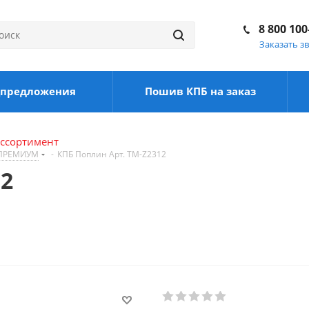
8 800 100
Заказать з
цпредложения
Пошив КПБ на заказ
ассортимент
 ПРЕМИУМ
-
КПБ Поплин Арт. TM-Z2312
12