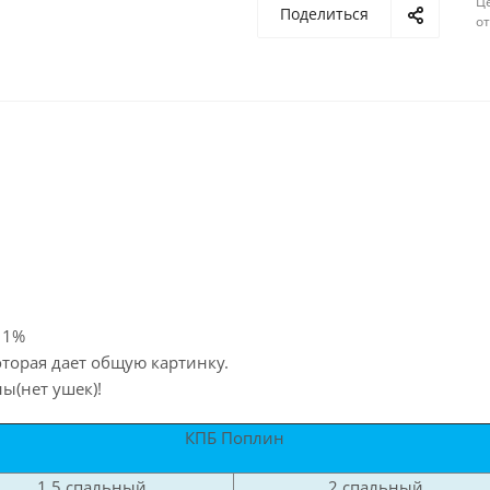
Ц
Поделиться
о
 1%
торая дает общую картинку.
ы(нет ушек)!
КПБ Поплин
1,5 спальный
2 спальный