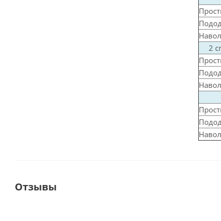
Прос
Подо
Наво
2 
Прос
Подо
Навол
Прос
Подо
Навол
Отзывы