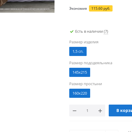
Экономия
115.60
руб.
Есть в наличии
(7)
Размер изделия
1,5 сп.
Размер пододеяльника
145х215
Размер простыни
160х220
В корз