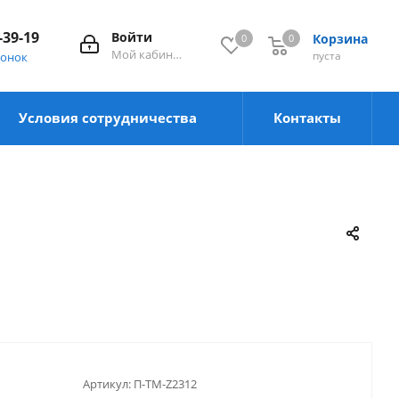
-39-19
Войти
Корзина
0
0
0
Мой кабинет
пуста
вонок
Условия сотрудничества
Контакты
Артикул:
П-TM-Z2312