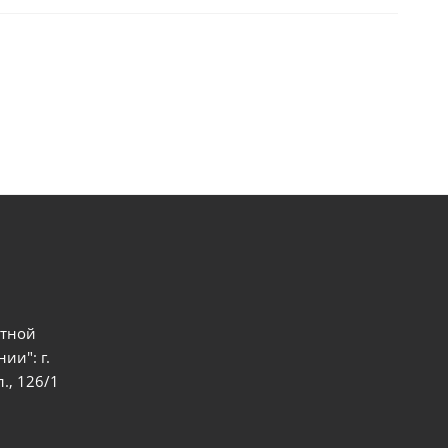
ртной
ии": г.
., 126/1